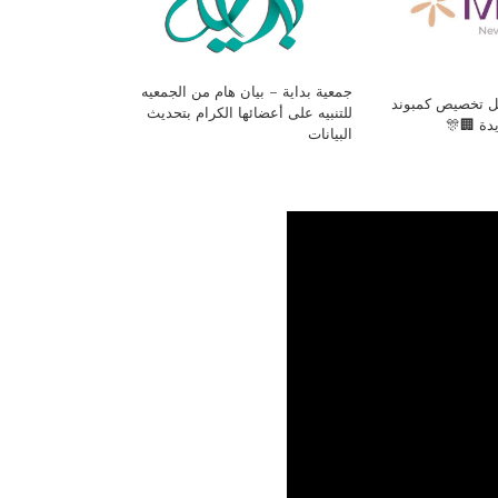
جمعية بداية – بيان هام من الجمعيه
فل تخصيص كمبوند
للتنبيه على أعضائها الكرام بتحديث
يدة 🏢🎊
البيانات