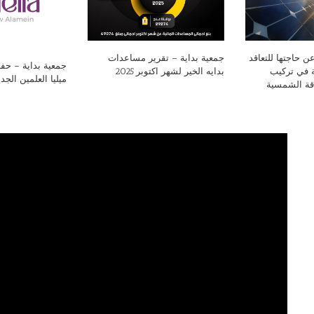
ن حاجتها للتعاقد
جمعية بداية – تقرير مساعدات
جمعية بداية – ح
 في تركيب
بدايه الخير لشهر اكتوبر 2025
ميليا العلمين الجد
اقة الشمسية