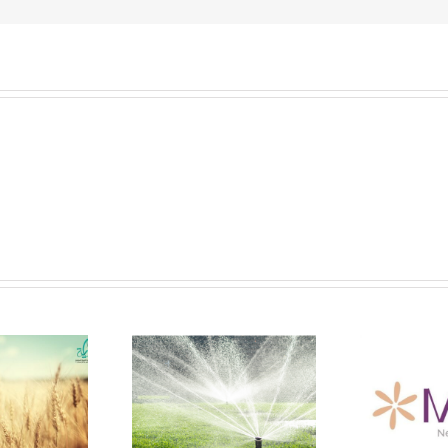
جمعية بداية – إعلان جمعية
الان
بداية عن حاجتها لشركه
جمعية بداية -مقو
فقة
تطوير عقارى لتنفيذ
التنمية للاستثمار ال
مشروع ميليا العلمين
بالوادى الجديد