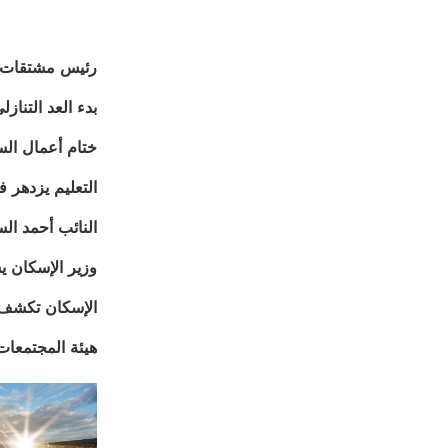
رئيس مشتقات البل
بدء العد التنازلى.. نقل 50 ألف موظف إلى العاص
ختام أعمال السم
التعليم يزدهر 
النائب أحمد الس
وزير الإسكان ي
الإسكان تكشف 
هيئة المجتمعات