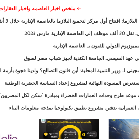
⇐ ملخص اخبار العاصمه واخبار العقارات 
ازما: افتتاح أول مركز لتجميع البلازما بالعاصمة الإدارية خلال 3 أشهر
مة الإدارية مارس 2023
بوزيوم الدولي للفنون بـ العاصمة الإدارية
في عهد السيسي.. الجامعة الكندية تُجهز شباب مصر لسوق
جينى لـ وزير التنمية المحلية: أين قانون التصالح؟ ولدينا فجوة بأزم
ستعرض المسودة النهائية لمشروع إعداد السياسة الحضرية الوطنية
موعد طرح وحدات العمارات الخضراء بمبادرة “سكن لكل المصريين”
 العمرانية تدشن مشروع تطبيق تكنولوجيا نمذجة معلومات البناء