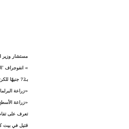
مستشار وزير ال
» انفوجراف “ا
بـ72 جنيهًا للكرتونة.. «الزراعة» تطرح كميات من البيض بمنافذها
«زراعة البرلما
«زراعة الأسطح 
تعرف على تفاصيل 6 جلسات فى يوم التكيف والزرا
قتيل في بيت كل