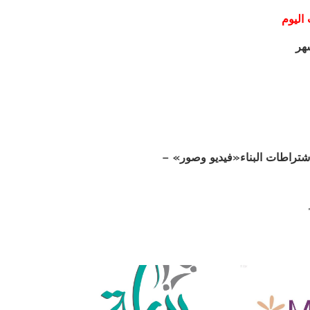
اليوم
ة اشتراطات البناء«فيديو وصور» –