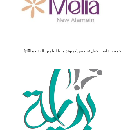
جمعية بداية – حفل تخصيص كمبوند ميليا العلمين الجديدة 🏢🎊