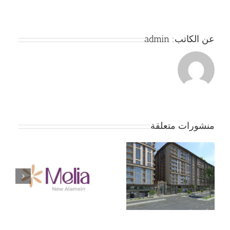
عن الكاتب:
admin
منشورات متعلقة
جمعية بداية – الموقف
ج
الان … لا تفاوض إلا بعد
موافقة الأعضاء