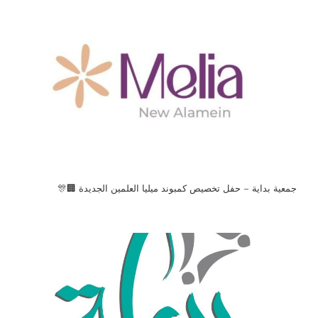
جمعية بداية – حفل تخصيص كمبوند ميليا العلمين الجديدة 🏢🎊