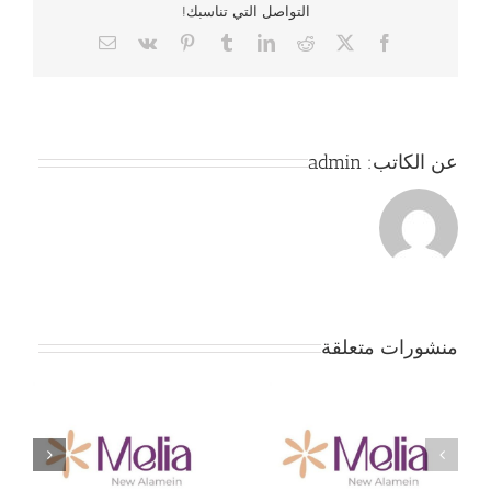
التواصل التي تناسبك!
Email
Vk
Pinterest
Tumblr
LinkedIn
Reddit
Facebook
X
عن الكاتب:
admin
منشورات متعلقة
جمعية بداية – حفل
ج
تخصيص كمبوند ميليا