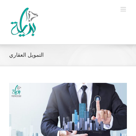
Ski
t
conten
التمويل العقاري