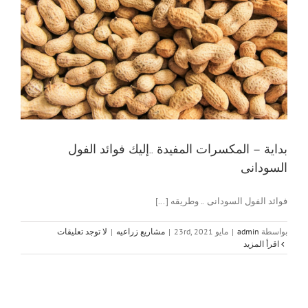
بداية – المكسرات المفيدة ..إليك فوائد الفول
السودانى
فوائد الفول السودانى .. وطريقه [...]
بواسطة
admin
|
مايو 23rd, 2021
|
مشاريع زراعيه
|
لا توجد تعليقات
‫اقرأ المزيد