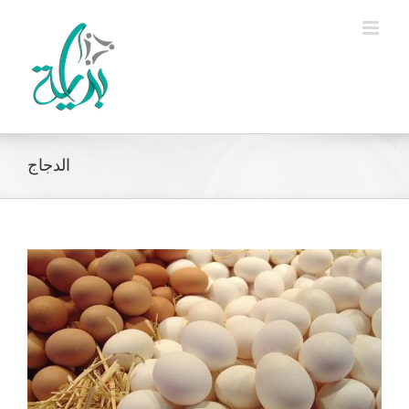
Ski
t
conten
الدجاج