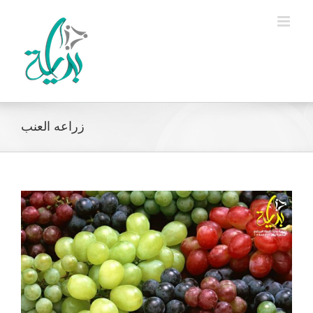
Ski
t
conten
زراعه العنب