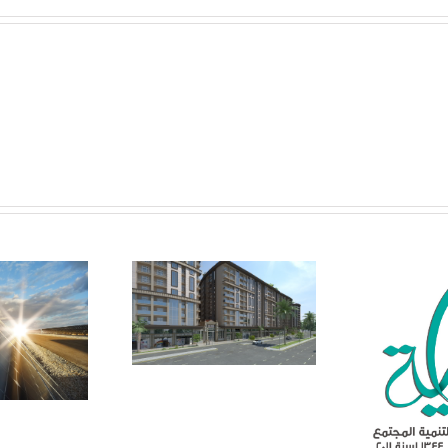
جمعية بداية – الموقف
… لا تفاوض إلا بعد م
الأعضاء
م من
جمعية بداية تفتح باب
يث
التعيين … فرصه للمتميزين