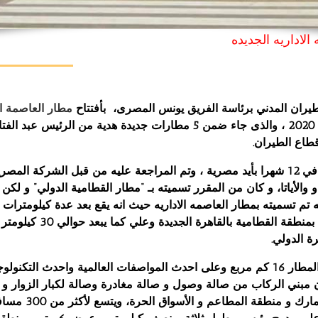
الاداريه الجديده
يران المدني برئاسة الفريق يونس المصرى، بأفتتاح
مطار العاصمة الإ
شهر أبريل عام 2020 ، والذى جاء ضمن 5 مطارات جديدة هدية من الرئيس 
طاع الطيران.
وقد تم إنجازه في 12 شهرا بأيد مصرية ، وتم المراجعة عليه من قبل الشركة ال
 والأياتا، و كان من المقرر تسميته بـ “مطار القطامية الدولي” و لكن
يه تم تسميته بمطار العاصمه الاداريه حيث انه يقع بعد عدة كيلومترات
الادارية الجديدة بمنطقة القطامية بالقا
ة الدولي.
وتصل مساحة المطار 16 كم مربع وعلى احدث المواصفات العالمية واحدث التكنو
ن مبني الركاب من صالة وصول و صالة مغادرة وصالة لكبار الزوار و
الجوازات و الجمارك و منط