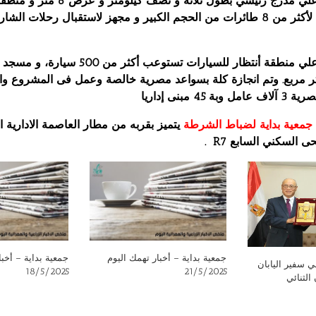
يحتوي المطار علي مدرج رئيسي بطول ثلاثة و نصف كيلو
للطائرات تتسع لأكثر من 8 طائرات من الحجم الكبير و مجهز لاستقبال رحلات ال
يحتوي المطار علي منطقة أنتظار للسيارات تستوعب أكثر م
حة 850 متر مربع. وتم انجازة كلة بسواعد مصرية خالصة وعمل فى المشروع 
45 مبنى إداريا
جمعية بداية لضباط الشرطة
يتميز بقربه من مطار العاصمة الادارية 
حى السكني السابع
R7
.
جمعية بداية – أخبار تهمك اليوم
جمعية بداية – أخبا
ي سفير اليابان
18/5/2025
21/5/2025
الثنائي