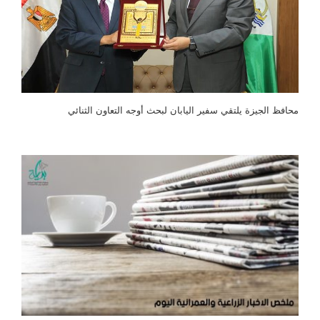
محافظ الجيزة يلتقي سفير اليابان لبحث أوجه التعاون الثنائي