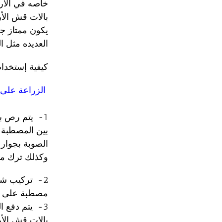
خاصه في الأر
بالات قش الأر
يكون ممتاز جد
العديده مثل ا
كيفية إستخدام
الزراعة على 
1- يتم رص ب
الصوبة بجوار البلا
وكذلك ترك مسافة بين ب
مصطبة على أن تك
بالات قش الأر