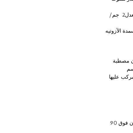
4- يتم تسميد بالات قش الأرز بأحد الأسمدة الآزوتية مثل سلفات النشادر بمعدل2 جم/
دة الآزوتيه
ون مصطبة
 كل مصطبة مركب عليها
1- بنقع القش من 6 – 8 ساعات قبل التعقيم أو فى ماء ساخن لدرجة الغليان فوق 90