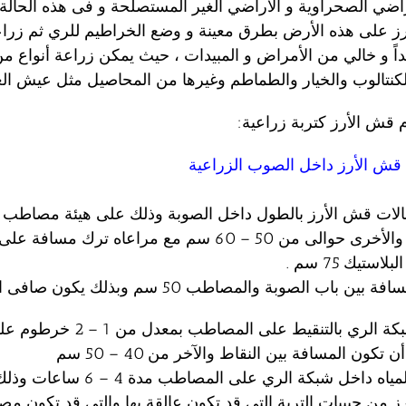
اضي الصحراوية و الأراضي الغیر المستصلحة و فى هذه الحال
ز على هذه الأرض بطرق معينة و وضع الخراطيم للري ثم زراعته
اً و خالي من الأمراض و المبيدات ، حیث یمكن زراعة أنواع م
لكنتالوب والخيار والطماطم وغيرها من المحاصيل مثل عيش ال
 قش الأرز كتربة زراعية:
قش الأرز داخل الصوب الزراعية
الات قش الأرز بالطول داخل الصوبة وذلك على هيئة مصاطب 
بين المصطبة والأخرى حوالى من 50 – 60 سم مع مراعاه ترك مساف
ستيك 75 سم .
اب الصوبة والمصاطب 50 سم وبذلك يكون صافى المصاطب .
2- تركيب شبكة الري بالتنقيط على المصاطب بمعدل
ون المسافة بين النقاط والآخر من 40 – 50 سم
3- يتم دفع المياه داخل شبكة الري على المصاط
ز من حبيبات التربة التى قد تكون عالقة بها والتى قد تكون مص