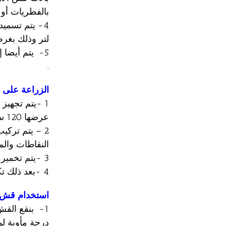
بالفطريات أو
لتر وذلك بغر
5- يتم أيضا 
.
الزراعة على 
1 -يتم تجهي
عرضها 120 سم وبارتفاع 50 سم وبطول 50 م وبين المصطبة والأخرى 50 سم
النقاطات والمسا
3 -يتم تخمير قش الأرز .
4 -بعد ذلك تكون البالات صالحة للزراعة .
استخدام قش 
درجة مأوية لم