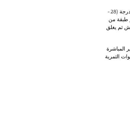
2- نأتي بأكياس البولي إيثلين الكبيرة والنظيفة ونضع بها القش بعد أن يبرد لدرجة (28-
 طبقة من
لردة (4/1 ك) ثم طبقة قش ثم يغلق
ر المباشرة
 أيام يبدأ ظهور النموات الثمرية