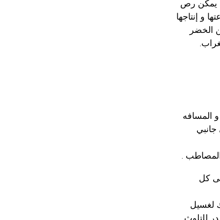
ة يمكن رص
ا و إنتاجها
ن الخضر
غراب.
و المسافه
ة على جانبي
 من 1 – 2 خرطوم على كل
ب مدة 4 – 6 ساعات وذلك لغسيل
در للتلوث