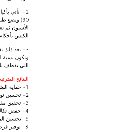
30) ونضع ط
الكيس بأحكام 
3- بعد ذلك ن
التي تقطف بل
النتائج المتر
1- حماية البيئة من التلوث
2- تحسين نوعية المنتج الزراعى
3- تحقيق مفهوم الزراعة النظيفة
4- خفض تكاليف التغذية والإنتاج
5- تحسين المستوى الصحى
6- توفير فرص عمل للشباب