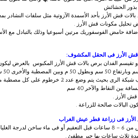
 بذور الحشائش
ض تحليل مكونات قش الأرز .
إضافة حامض الفوسفوريك مرتين أسبوعيا وذلك بالتبادل مع الأسم
قش الأرز فى الحقل المكشوف
:
ز و تقيسم الفدان برص بالات قش الأرز المكبوس بالعرض ليك
2 – يتم تركيب شبكة الرى بحيث يتم وضع عدد 2 خرطوم على
فة بين النقاط والآخر 40 سم
الأرز فى زراعة فطر عيش الغراب
دة ثلاث ساعات بها جير مطفئ .