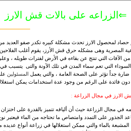
⇐الزراعه على بالات قش الارز
صاد لمحصول الارز تحدث مشكلة كبيره تكدر صفو العديد من
عية المصرية وهى مشكله حرق قش الأرز، یقوم أغلب الفلاحی
من الآفات التي تنتج عن بقاءه في الأرض لفترات طويله ، وعل
لسوداء التي تعم سماء المدن في تلك الآونة والتى يتسبب ف
 ضارة جداً تؤثر على الصحة العامة ، والتي يعمل
المسئولين
على
دون فائدة على الرغم من وجود عدة استخدامات يمكن استغلاله 
 الارز في مجال الزراعة :
 في مجال الزراعة حیث أن ألیافه تتميز بالقدرة على اختزان 
عد الجذور على التمدد وامتصاص ما تحتاجه من الماء فیعتبر نوع
 المشبعة بالماء والتي ممكن استغلالھا في زراعة أنواع عديده 