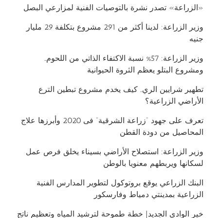
«الزراعة» تصدر نشرة بالتوصيات الفنية لمزارعي البصل
وزير الزراعة: لدينا أكثر من 291 مشروع بتكلفة 29 مليار
جنيه
وزير الزراعة: 57% نسبة الاكتفاء الذاتي من اللحوم..
ومشروع البتلو يعظم الثروة الحيوانية
تطهير شرايين الري.. كيف يخدم مشروع تبطين الترع
الأراضي الزراعية؟
تعرف على جهود “زراعة الشرقية” فى 2020 وأبرزها علاج
المحاصيل من دودة القطن
وزير الزراعة: استصلاح الأراضي بسيناء يخلق فرص عمل
لسكانها ويربطهم معنويا بالوطن
البنك الزراعي يوقع بروتوكول لتطوير المدارس الفنية
الزراعية بمدينتي دمياط وفارسكور
خير الوادي الجديد| خطة طموحة لترشيد المياه وتعظيم ناتج