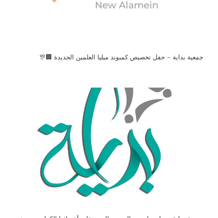
جمعية بداية – حفل تخصيص كمبوند ميليا العلمين الجديدة 🏢🎊