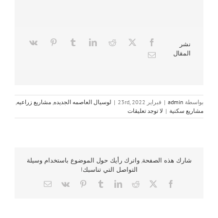
نشر
المقال
بواسطة
admin
|
فبراير 23rd, 2022
|
لوسيال العاصمه الجديده
,
مشاريع زراعيه
,
مشاريع سكنية
|
لا توجد تعليقات
شارك هذه الصفحة, واترك رأيك حول الموضوع باستخدام وسيلة
التواصل التي تناسبك!
Email
Vk
Pinterest
Tumblr
LinkedIn
Reddit
Facebook
X