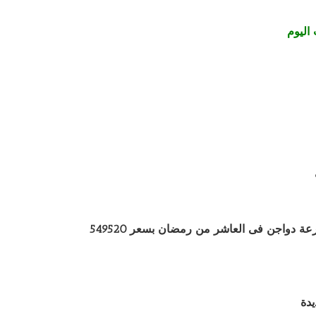
اليوم
«المجتمعات العمرانية» تعرض 95 قطعة أرض للبيع فى 26 مدينة نوفمبر الحالى مزرعة دواجن فى العاشر من رمضان بسعر 549520