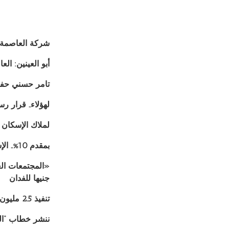
شركة العاصمة الإ
أبو العينين: العاصمة 
تامر حسني حفل 
لهؤلاء.. قرار 
لملاك الإسكان الاجتماعي.. غرامة 20
بمقدم 10%.. الإسكان تطرح قطع أراضي بمساحات شاسعة في 15 مايو
جنيها للفدان
تنفيذ 2.5 مليون وحدة سكنية.. ونستهدف إنشاء 13 مدينة جديدة
ننشر خطاب “المجتمعات العمرا