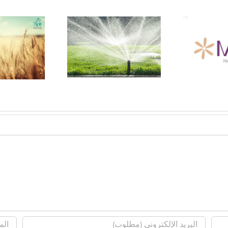
جمعية بداية – إعلان جمعية
الان
جمعية بداية -مقو
بداية عن حاجتها لشركه
فقة
التنمية للاستثمار ال
تطوير عقارى لتنفيذ
بالوادى الجديد
مشروع ميليا العلمين
الجديده