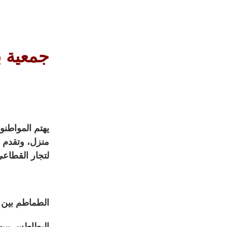
جمعية ب
يهتم المواطنو
لتجار القطاعي
الطماطم بين 3.50 و5.50 جنيه.
البطاطس بين 4 و8 جنيهات