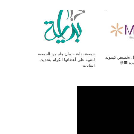
جمعية بداية – بيان هام من الجمعيه
فل تخصيص كمبوند
للتنبيه على أعضائها الكرام بتحديث
يدة 🏢🎊
البيانات