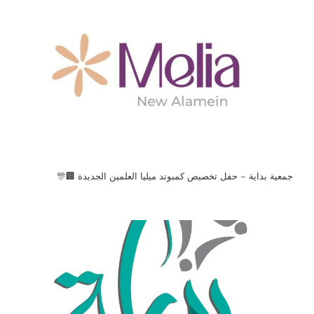
جمعية بداية – حفل تخصيص كمبوند ميليا العلمين الجديدة 🏢🎊