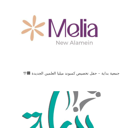
جمعية بداية – حفل تخصيص كمبوند ميليا العلمين الجديدة 🏢🎊