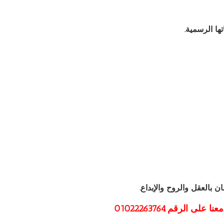
ها الرسمية.
 بالعقل والروح والإبداع.
رقم ⁦01022263764⁩