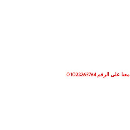
رقم ⁦01022263764⁩