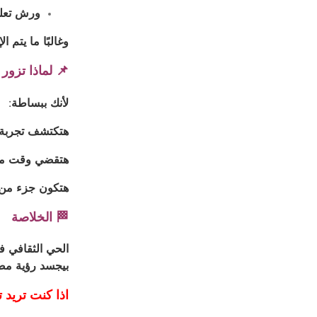
ورش تعليم
وغالبًا ما يتم 
📌 لماذا تزور
لأنك ببساطة:
هتكتشف تجربة ث
هتقضي وقت مم
هتكون جزء من
🏁 الخلاصة
الحي الثقافي ف
بيجسد رؤية مصر
اذا كنت تريد تم