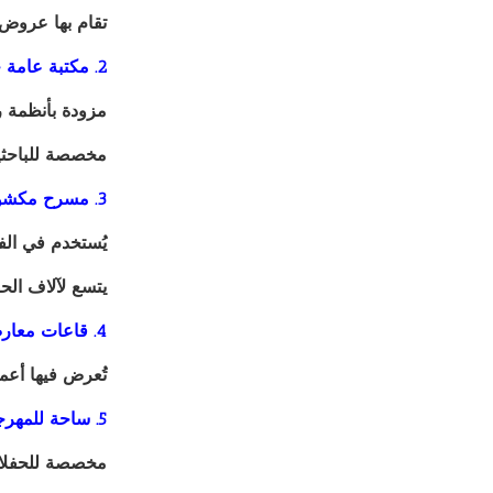
تقام بها عروض
2. مكتبة عامة حديثة
مزودة بأنظمة 
مخصصة للباحثين
3. مسرح مكشوف
يُستخدم في الف
يتسع لآلاف الح
4. قاعات معارض للفنون التشكيلية
تُعرض فيها أعما
5. ساحة للمهرجانات والأنشطة العامة
مخصصة للحفلات