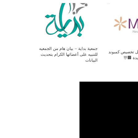
جمعية بداية – بيان هام من الجمعيه
فل تخصيص كمبوند
للتنبيه على أعضائها الكرام بتحديث
يدة 🏢🎊
البيانات