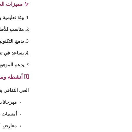
✨ مميزات الح
1. بيئة تعليمية وترفيهية متكاملة
2. مناسب للأطفال والكبار
3. يدمج التكنولوجيا الحديثة في العرض والتوثيق
4. يساعد في تعزيز الهوية الوطنية والانفتاح الثقافي
5. يدعم الموهوبين من خلال الورش والفعاليات
🗓️ أنشطة ومو
الحي الثقافي يق
مهرجانات
أمسيات 
معارض ك