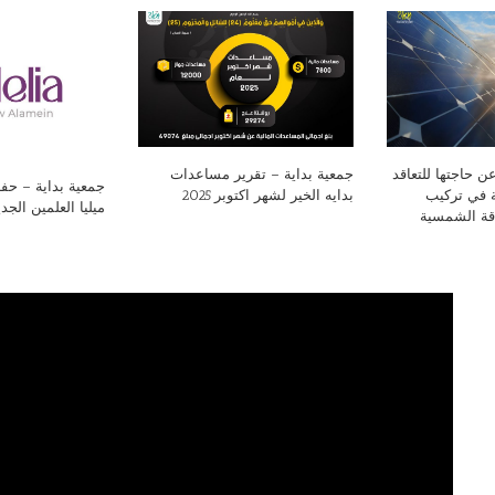
ن حاجتها للتعاقد
جمعية بداية – تقرير مساعدات
جمعية بداية – ح
 في تركيب
بدايه الخير لشهر اكتوبر 2025
ميليا العلمين الجد
اقة الشمسية