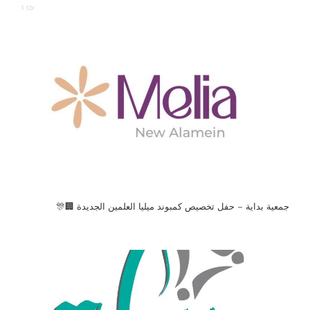
جمعية بداية – حفل تخصيص كمبوند ميليا العلمين الجديدة 🏢🎊