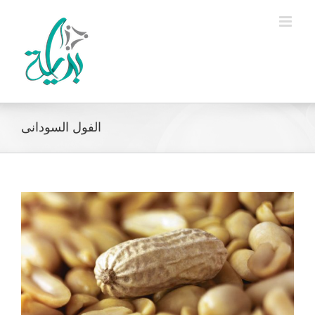
Ski
t
conten
الفول السودانى