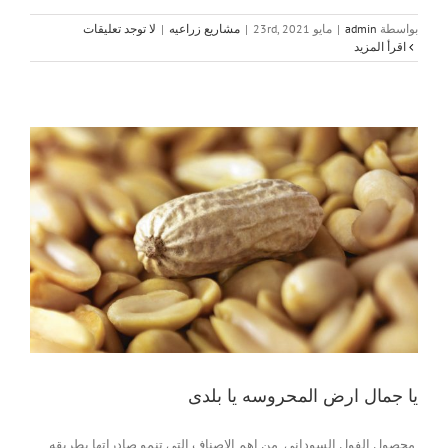
بواسطة
admin
|
مايو 23rd, 2021
|
مشاريع زراعيه
|
لا توجد تعليقات
‫اقرأ المزيد
يا جمال ارض المحروسه يا بلدى
محصول الفول السودانى من اهم الاصناف التى تنمو صادراتها بطريقه