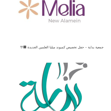
جمعية بداية – حفل تخصيص كمبوند ميليا العلمين الجديدة 🏢🎊