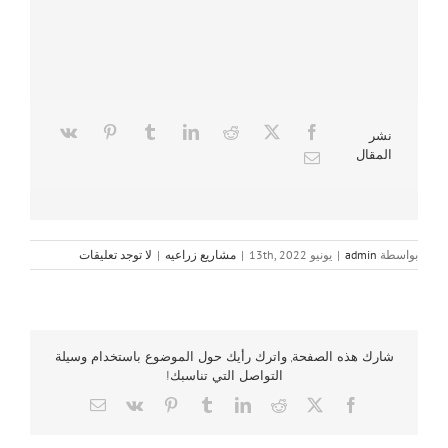
نشر
المقال
بواسطة
admin
|
يونيو 13th, 2022
|
مشاريع زراعيه
|
لا توجد تعليقات
شارك هذه الصفحة, واترك رأيك حول الموضوع باستخدام وسيلة
التواصل التي تناسبك!
Email
Vk
Pinterest
Tumblr
LinkedIn
Reddit
Facebook
X