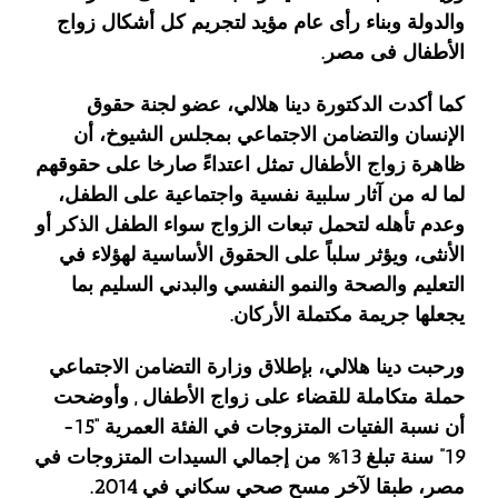
والدولة وبناء رأى عام مؤيد لتجريم كل أشكال زواج
الأطفال فى مصر.
كما أكدت الدكتورة دينا هلالي، عضو لجنة حقوق
الإنسان والتضامن الاجتماعي بمجلس الشيوخ، أن
ظاهرة زواج الأطفال تمثل اعتداءً صارخا على حقوقهم
لما له من آثار سلبية نفسية واجتماعية على الطفل،
وعدم تأهله لتحمل تبعات الزواج سواء الطفل الذكر أو
الأنثى، ويؤثر سلباً على الحقوق الأساسية لهؤلاء في
التعليم والصحة والنمو النفسي والبدني السليم بما
يجعلها جريمة مكتملة الأركان.
ورحبت دينا هلالي، بإطلاق وزارة التضامن الاجتماعي
حملة متكاملة للقضاء على زواج الأطفال , وأوضحت
أن نسبة الفتيات المتزوجات في الفئة العمرية “15-
19” سنة تبلغ 13% من إجمالي السيدات المتزوجات في
مصر، طبقا لآخر مسح صحي سكاني في 2014.