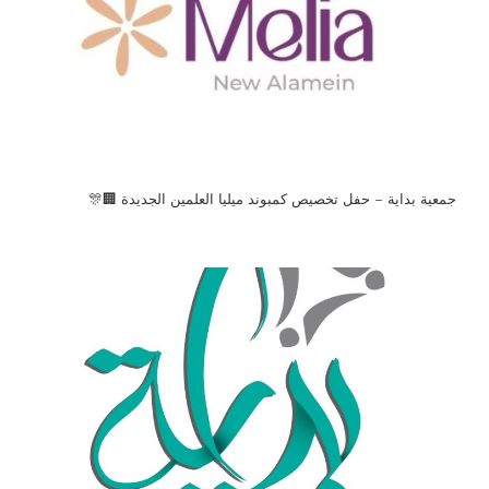
جمعية بداية – حفل تخصيص كمبوند ميليا العلمين الجديدة 🏢🎊