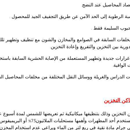
د المحاصيل عند النضج.
 الرطوبة إلى الحد الآمن عن طريق التجفيف الجيد للمحصول .
حبوب السليمة فقط .
مخلفات السابقة في الصوامع والمخازن والشون مع تنظيف وتطهير تلك
رية بين التخزين والتفريغ وإعادة التخزين.
غرارات جديدة وتطهير المستعملة من الإصابة الحشرية السابقة باستخد
الوافية.
ات الدراس والغريلة ووسائل النقل المختلفة من مخلفات المحاصيل ال
ماكن التخزين
ن التخزين وذلك بتنظيفها ميكانيكية ثم تعريضها للشمس لمدة أسبوع ع
لى جرام مادة نقية في ربع لتر من الماء ويراعى عدم استخدام المخزن