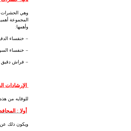
وهي الحشرات ال
المجموعة أهمية
وأهمها:
– خنفساء 
– خنفسا
– فراش دقي
الإرشادات الخ
للوقايه من هذه
أولا : المحا
ويكون ذلك عن