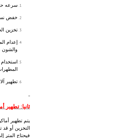
سرعه حصا
خفض نسبة
تخزين ال
إعدام ال
والشون دو
استخدام 
المطهرات 
تطهير آل
ثانيا: تطهير أ
يتم تطهير أماك
فيحتاج المتر إ