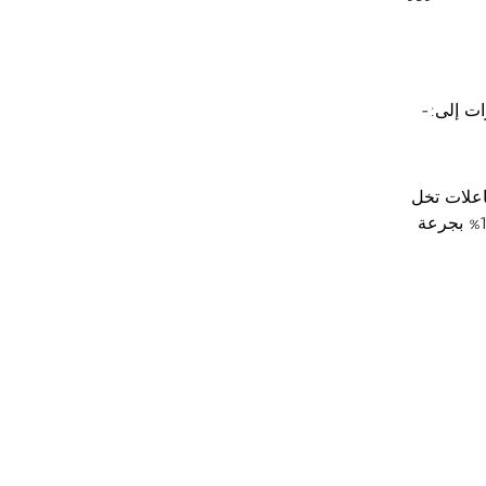
ت إلى:-
اعلات تخل
بالعمليات الحيوية وتسبب تسمم الحشرات وإهلاكها، وأهمها مسحوق الملاثيون 1% بجرعة