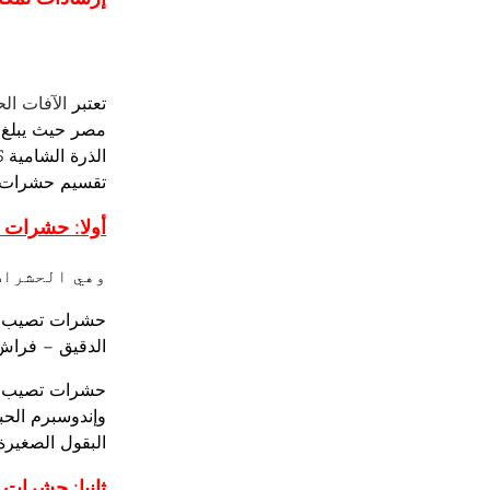
تعتبر
الآفات ال
تقسيم حشرات ا
أولا: حشرات أ
وهي الحشرات
حشرات تصيب ال
الدقيق – فراش 
حشرات تصيب الح
وإندوسبرم الحب
البقول الصغيرة-
ثانيا: حشرات ث