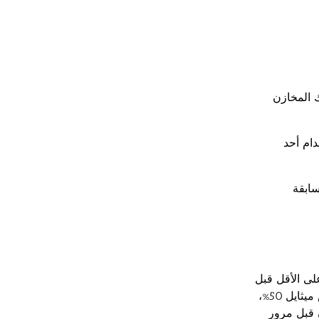
 المخازن
ام أحد
سابقة
لى الأقل قبل
التخزين أو قد تستخدم أحد المطهرات وأهمها مستحلبات الملاثيون75% أو البريميفوس ميثايل 50%،
 قبل مرور