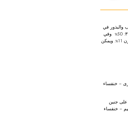
 والبذور في
مصر حيث يبلغ الفقد في وزن حبوب القمح والشعير الناتج من الإصابة الحشرية من۳0: 50% وفي
الذرة الشامية 25% وفي الذرة الرفيعة 45% أما في حالة البقول فيكون الفقد في الوزن 11%. ويمكن
ری – خنفساء
على جنين
سيم – خنفساء