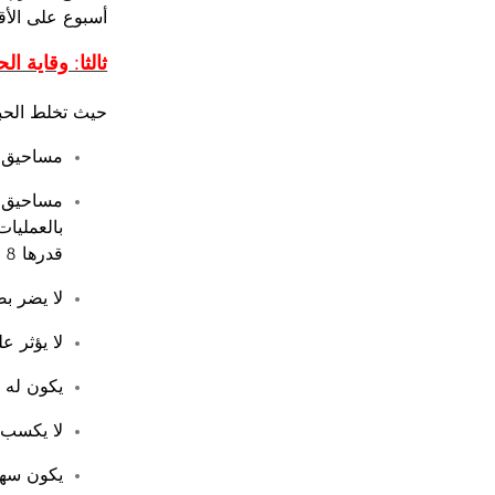
أسبوع على الأق
ثالثا: وقاية ا
حيث تخلط الحب
مساحيق خ
مساحيق غ
قدرها 8 جزء في المليون ويجب أن تتوافر في المسحوق ما يلي:
لا يضر بص
لا يؤثر ع
يكون له أ
لا يكسب ا
يكون سهل