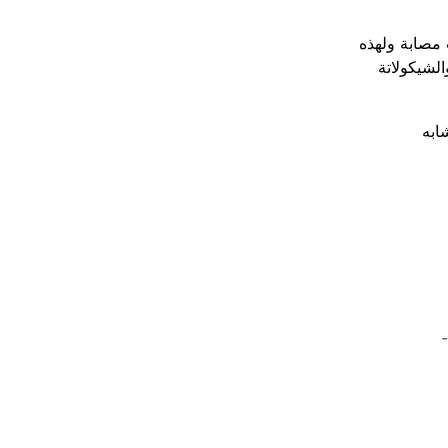
 مصابة ولهذه
لشيكولاتة
به
-