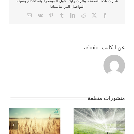
شارك هذه الصفحة, واترك رأيك حول الموضوع باستخدام وسيلة
التواصل التي تناسبك!
Email
Vk
Pinterest
Tumblr
LinkedIn
Reddit
Facebook
X
عن الكاتب:
admin
منشورات متعلقة
جمعية بداية -مقومات
ج
التنمية للاستثمار